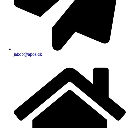
jakob@apos.dk