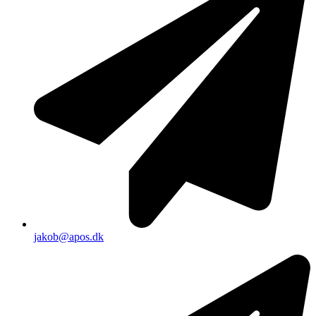
jakob@apos.dk