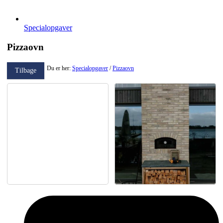
Specialopgaver
Pizzaovn
Du er her:
Specialopgaver
/
Pizzaovn
Tilbage