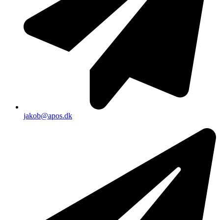
jakob@apos.dk