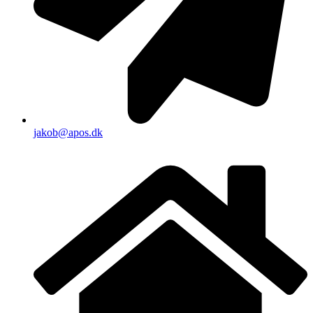
jakob@apos.dk