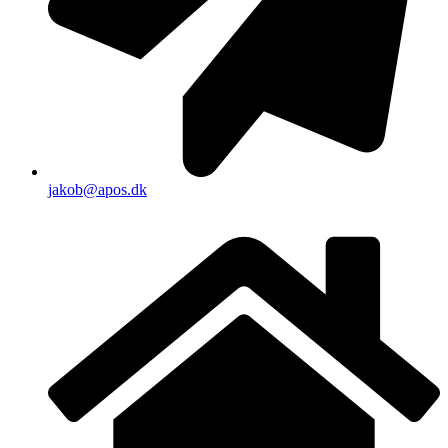
jakob@apos.dk