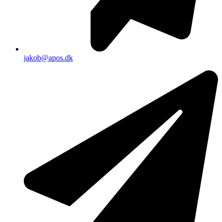
jakob@apos.dk