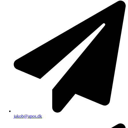
jakob@apos.dk