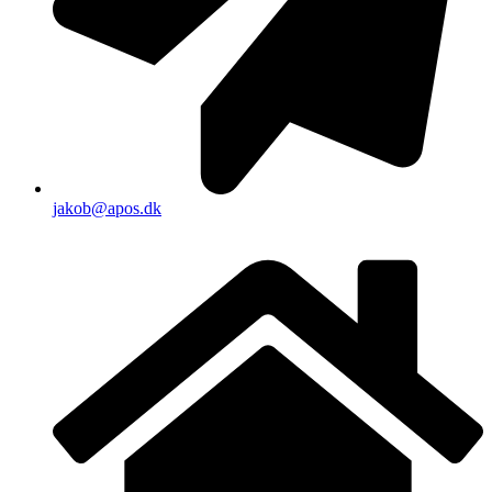
jakob@apos.dk