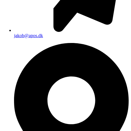
jakob@apos.dk